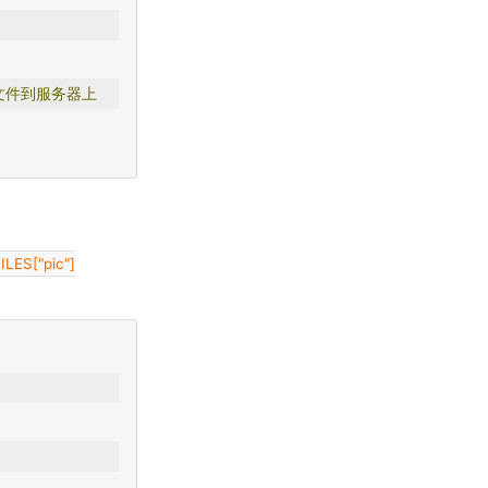
文件到服务器上
ILES["pic"]