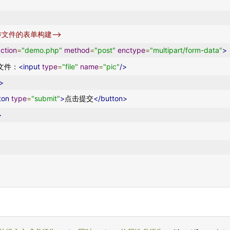
上传文件的表单构建-->
ction
=
"demo.php"
method
=
"post"
enctype
=
"multipart/form-data"
>
    选择文件：
<input
type
=
"file"
name
=
"pic"
/>
/>
ton
type
=
"submit"
>
点击提交
</button>
>