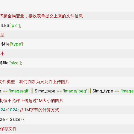
FILES超全局变量，接收表单提交上来的文件信息
FILES
[
'pic'
];
类型
=
 $file
[
'type'
];
大小
 $file
[
'size'
];
滤文件类型，我们判断为只允许上传图片
e 
==
'image/gif'
||
 $img_type 
==
'image/jpeg'
||
 $img_type 
==
'image
限制值不允许上传超过1M大小的图片
024
*
1024
;
// 1M字节的计算方式
ze 
<
 $size
)
{
再保存文件