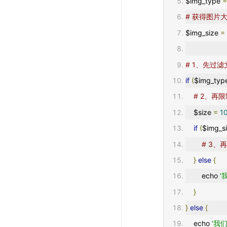
$img_type 
# 获得图片
$img_size 
=
# 1、先过
if
(
$img_typ
# 2、再
    $size 
=
1
if
(
$img_si
# 3、
}
else
{
        echo 
'
}
}
else
{
    echo 
'我