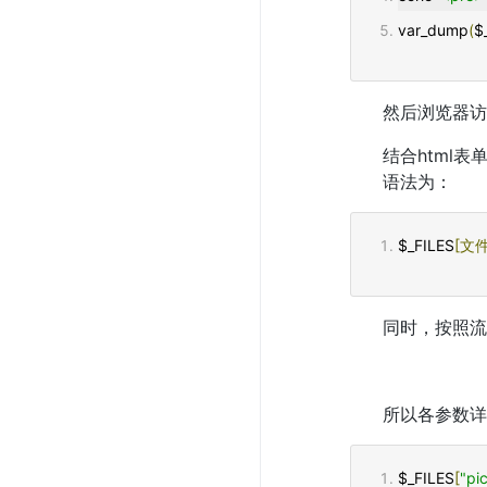
var_dump
(
$
然后浏览器访
结合html
语法为：
$_FILES
[文
同时，按照流
所以各参数详
$_FILES
[
"pi