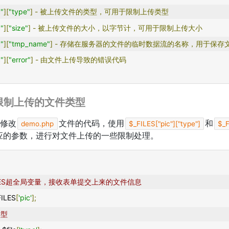
c"
][
"type"
]
-
被上传文件的类型，可用于限制上传类型
c"
][
"size"
]
-
被上传文件的大小，以字节计，可用于限制上传大小
c"
][
"tmp_name"
]
-
存储在服务器的文件的临时数据流的名称，用于保存
c"
][
"error"
]
-
由文件上传导致的错误代码
限制上传的文件类型
修改
文件的代码，使用
和
demo.php
$_FILES["pic"]["type"]
$_F
应的参数，进行对文件上传的一些限制处理。
FILES超全局变量，接收表单提交上来的文件信息
FILES
[
'pic'
];
类型