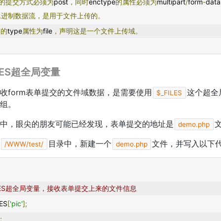
的提交方式必须为
post
，同时
enctype
的属性必须为
multipart
/
form
-
data
二进制数据流，是用于文件上传的。
签的
type
属性为
file
，声明这是一个文件上传域。
ILES超全局变量
接收form表单提交的文件域数据，是需要使用
这个超全
$_FILES
组。
中，眼尖的朋友可能已经发现，表单提交的地址是
demo.php
目录中，新建一个
文件，并写入以下
/WWW/test/
demo.php
FILES超全局变量，接收表单提交上来的文件信息
LES
[
'pic'
];
'
;