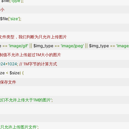
=
 $file
[
'type'
];
大小
 $file
[
'size'
];
滤文件类型，我们判断为只允许上传图片
e 
==
'image/gif'
||
 $img_type 
==
'image/jpeg'
||
 $img_type 
==
'image
限制值不允许上传超过1M大小的图片
024
*
1024
;
// 1M字节的计算方式
ze 
<
 $size
)
{
再保存文件
我们不允许上传大于1M的图片'
;
们只允许上传图片文件'
;