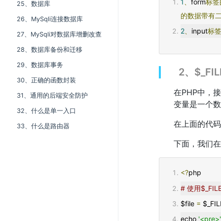
1
、
form
标签
25、数据库
的数据带有
26、MySqli连接数据库
2
、
input
标
27、MySqli对数据库增删改查
28、数据库备份和迁移
29、数据库事务
2、$_F
30、正确的函数封装
在PHP中，
31、通用的后端安全防护
变量是一个数
32、什么是单一入口
在上面的代码
33、什么是路由器
下面，我们在
<?
php
# 使用$_
$file 
=
 $_FI
echo 
'<pre>