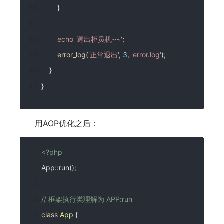
}
echo
'退出柜员机~~'
;
error_log
(
'正常退出'
,
3
,
'error.log'
);
}
}
用AOP优化之后：
<?
php
App
::
run
();
// 框架执行类理解为 APP:run
class
App
{