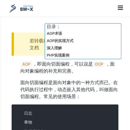
目录：
AOP术语
关
于
若转载教程，请注明出自SW-X框架官方
AOP的实现方式
本
文档
深入理解
文
PHP实现案例
1、
PHP7
，即面向切面编程，可以说是
，面
AOP
OOP
新
向对象编程的补充和完善。
特
性
面向切面编程是面向对象中的一种方式而已。在
2、
代码执行过程中，动态嵌入其他代码，叫做面向
PHP8
新
切面编程。常见的使用场景：
特
性
3、
日志
回
调
事物
事