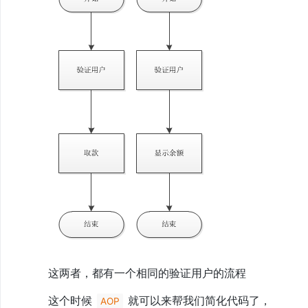
use
继
承
8、
AOP
切
面
9、
依
赖
注
入
(DI)
和
控
制
反
转
(Ioc)
10、
多
线
这两者，都有一个相同的验证用户的流程
程
11、
这个时候
就可以来帮我们简化代码了，
AOP