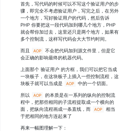
多
首先，写代码的时候可以不写这个验证用户的步
进
骤，即完全不考虑验证用户，写完之后，在另外
程
一个地方，写好验证用户的代码，然后告诉
12、
同
PHP 你要把这一段代码加到哪几个地方，PHP
步/
就会帮你加过去，这里还只是两个地方，如果有
异
步
多个控制流，这样写代码会大大节约时间。
13、
而且
不会把代码加到源文件里，但是它
堵
AOP
塞/
会正确的影响最终的机器代码。
非
堵
上面那个 验证用户 的方框，我们可以把它当成
塞
一块板子，在这块板子上插入一些控制流程，这
14、
协
块板子就可以当成是
中的一个切面。
AOP
程
所以
的本质是在一系列的纵向的控制流
AOP
程中，把那些相同的子流程提取成一个横向的
面，把纵向流程画成一条直线，而
相当
AOP
于把相同的地方连起来了
再来一幅图理解一下：