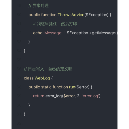
// 异常处理
public
function
ThrowsAdvice
(
$Exception
)
{
# 我这里抓住，然后打印
echo
'Message: '
.
$Exception
->
getMessage
();
}
}
// 日志写入，自己的定义呗
class
WebLog
{
public
static
function
run
(
$error
)
{
return
 error_log
(
$error
,
3
,
'error.log'
);
}
}