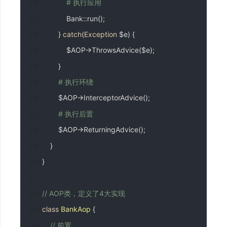
# 执行应用
Bank
::
run
();
}
catch
(
Exception
 $e
)
{
            $AOP
->
ThrowsAdvice
(
$e
);
}
# 执行环绕
        $AOP
->
InterceptorAdvice
();
# 执行后置
        $AOP
->
ReturningAdvice
();
}
}
// AOP类，定义了4大实现
class
BankAop
{
// 前置