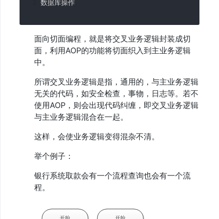
件
数据库操作
设
计
4、
面向切面编程，就是将交叉业务逻辑封装成切
闭
包/
面，利用AOP的功能将切面织入到主业务逻辑
匿
中。
名
函
数
所谓交叉业务逻辑是指，通用的，与主业务逻辑
5、
无关的代码，如安全检查，事物，日志等。若不
事
使用AOP，则会出现代码纠缠，即交叉业务逻辑
件
与主业务逻辑混合在一起。
注
册
机
这样，会使业务逻辑变得混杂不清。
制
6、
举个例子：
单
例
银行系统取款会有一个流程查询也会有一个流
门
程。
面
机
制
7、