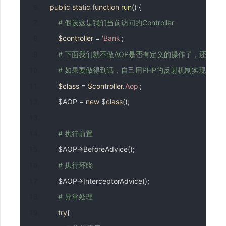
public
static
function
run
()
{
# 假设这是我们当前访问的Controller
$controller
=
'Bank'
;
# 下面我们就不做AOP是否有定义的操作了，还有A
# 如果要做得到话，自己用PHP的反射机制实现
$class
=
$controller
.
'Aop'
;
        $AOP 
=
new
 $
class
();
# 执行前置
        $AOP
->
BeforeAdvice
();
# 执行环绕
        $AOP
->
InterceptorAdvice
();
# 异常处理
try
{