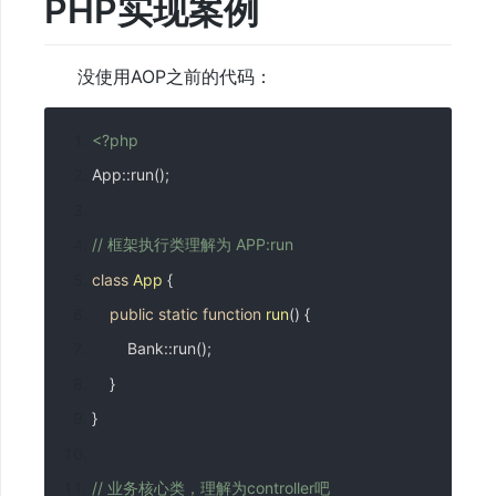
PHP实现案例
没使用AOP之前的代码：
<?
php
App
::
run
();
// 框架执行类理解为 APP:run
class
App
{
public
static
function
run
()
{
Bank
::
run
();
}
}
// 业务核心类，理解为controller吧