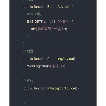
public
function
BeforeAdvice
()
{
# 验证用户
if
(
$_GET
[
'name'
]
!=
'小黄牛'
)
{
die
(
'验证码用户错误了'
);
}
}
// 后置
public
function
ReturningAdvice
()
{
WebLog
::
run
(
'正常退出'
);
}
// 环绕
public
function
InterceptorAdvice
()
{
}