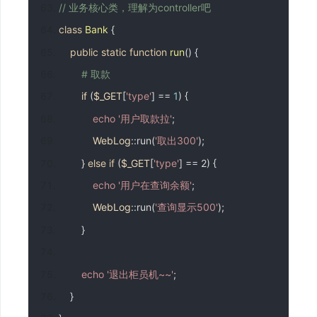
// 业务核心类，理解为controller吧
class
Bank
{
public
static
function
run
()
{
# 取款
if
(
$_GET
[
'type'
]
==
1
)
{
echo
'用户取款拉'
;
WebLog
::
run
(
'取出300'
);
}
else
if
(
$_GET
[
'type'
]
==
2
)
{
echo
'用户在查询余额'
;
WebLog
::
run
(
'查询显示500'
);
}
echo
'退出柜员机~~'
;
}