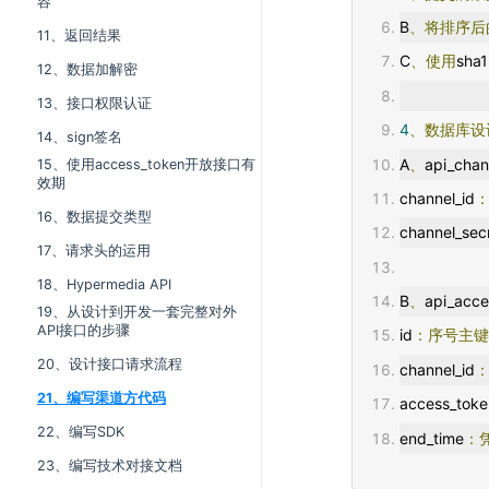
容
B
、将排序后
11、返回结果
C
、使用
sha1
12、数据加解密
13、接口权限认证
4
、数据库设
14、sign签名
A
、
api_chan
15、使用access_token开放接口有
效期
channel_id
16、数据提交类型
channel_sec
17、请求头的运用
18、Hypermedia API
B
、
api_acce
19、从设计到开发一套完整对外
API接口的步骤
id
：序号主
20、设计接口请求流程
channel_id
21、编写渠道方代码
access_toke
22、编写SDK
end_time
：
23、编写技术对接文档