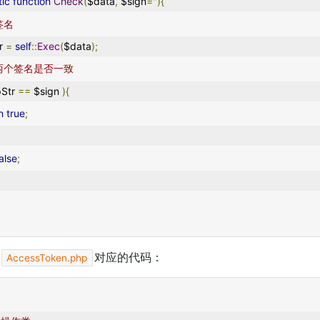
tic
function
Check
(
$data
,
 $sign
=
''
){
签名
tr 
=
self
::
Exec
(
$data
);
比两个签名是否一致
Str 
==
 $sign 
){
n
true
;
alse
;
对应的代码：
AccessToken.php