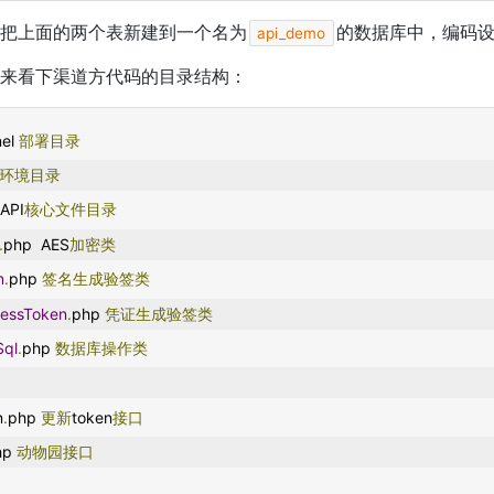
把上面的两个表新建到一个名为
的数据库中，编码
api_demo
来看下渠道方代码的目录结构：
el 
部署目录
环境目录
 API
核心文件目录
.
php  AES
加密类
n
.
php 
签名生成验签类
essToken
.
php 
凭证生成验签类
ql
.
php 
数据库操作类
n
.
php 
更新
token
接口
hp 
动物园接口