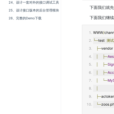
24、设计一套对外的接口调试工具
下面我们就先
25、设计接口版本的后台管理模块
下面我们继续
26、完整的Demo下载
WWW
/
chann
└─
test  
测试
├─
vendor
│
├─
Aes
│
├─
Sig
│
├─
Acc
│
└─
MyS
│
├─
actoke
└─
zoos
.
p