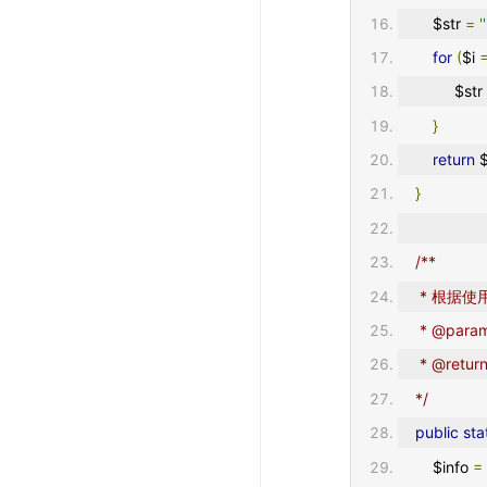
        $str 
=
''
for
(
$i 
             $str
}
return
 
}
/**
     * 
     * @p
     * @ret
    */
public
sta
        $info 
=