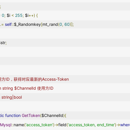
;
=
0
;
 $i 
<
255
;
 $i
++)
{
 
.=
self
::
$_Randomkey
[
mt_rand
(
0
,
60
)];
$str
;
根据使用方ID，获得对应最新的Access-Token
aram string $ChannelId 使用方ID
urn string|bool
tic
function
GetToken
(
$ChannelId
){
Mysql
::
name
(
'access_token'
)->
field
(
'access_token, end_time'
)->
wher