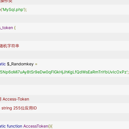
库操作类
e
(
'MySql.php'
);
s_token
{
OKEN随机字符串
atic
 $_Randomkey 
=
B5Np6oMi7uAy8tSr9eDw0qFlGkHjJhKgLfQdWsEaRmTnYbUvIcOxPz'
;
应用 Access-Token 
eturn string 255位应用ID
atic
function
AccessToken
(){