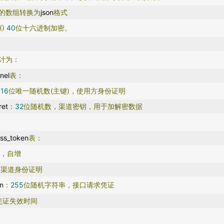
的数组转换为
json
格式
()
40
位十六进制加密。
计为：
nel
表：
：
16
位唯一随机数(主键)，使用方身份证明
ret
：
32
位随机数，渠道密钥，用于加解密数据
ss_token
表：
键，自增
：渠道身份证明
n
：
255
位随机字符串，接口请求凭证
凭证失效时间