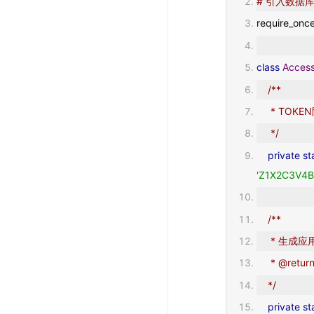
# 引入数据
require_onc
class
Acces
/**
     * T
     */
private
st
'Z1X2C3V4
/**
     * 生成
     * @r
    */
private
st