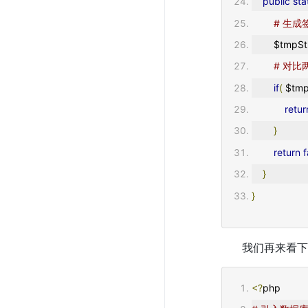
public
sta
# 生成
        $tmpS
# 对
if
(
 $tmp
retur
}
return
f
}
}
我们再来看下
<?
php