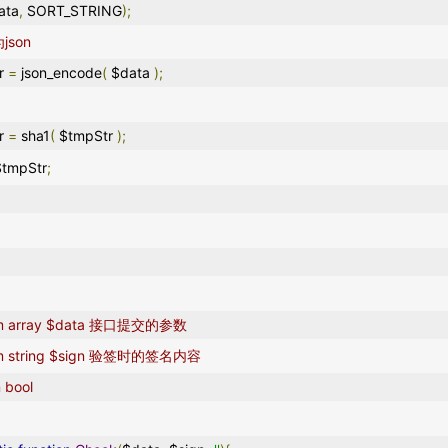
ata
,
 SORT_STRING
);
json
tr 
=
 json_encode
(
 $data 
);
tr 
=
 sha1
(
 $tmpStr 
);
$tmpStr
;
param array $data 接口提交的参数
param string $sign 验签时的签名内容
rn bool