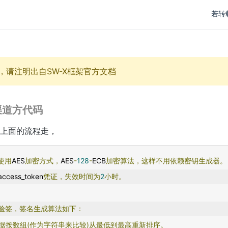
若转
，请注明出自SW-X框架官方文档
渠道方代码
上面的流程走，
使用
AES
加密方式，
AES
-
128
-
ECB
加密算法，这样不用依赖密钥生成器。
access_token
凭证，失效时间为
2
小时。
验签，签名生成算法如下：
据按数组(作为字符串来比较)从最低到最高重新排序。