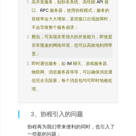
11、
高并发服务，如秒杀系统、高性能
 API 
接
基
口、
RPC 
服务器，使用协程模式，服务的
础
理
容错率会大大增加，某些接口出现故障时，
论
知
不会导致整个服务崩溃；
识
爬虫，可实现非常强大的并发能力，即使是
12、
Swoole
非常慢速的网络环境，也可以高效地利用带
的
宽；
生
命
即时通信服务，如
 IM 
聊天、游戏服务器、
周
期
物联网、消息服务器等等，可以确保消息通
13、
信完全无阻塞，每个消息包均可即时地被处
编
理。
程
须
知
14、
Swoole
3、协程引入的问题
官
方
协程再为我们带来便利的同时，也引入了
文
档
一些新的问题：