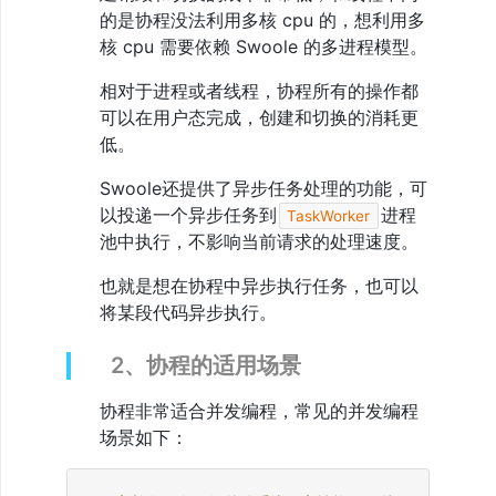
模
的是协程没法利用多核 cpu 的，想利用多
型
核 cpu 需要依赖 Swoole 的多进程模型。
8、
Centos7
相对于进程或者线程，协程所有的操作都
下
可以在用户态完成，创建和切换的消耗更
安
装
低。
Swoole4.6
9、
Swoole还提供了异步任务处理的功能，可
什
以投递一个异步任务到
进程
TaskWorker
么
是
池中执行，不影响当前请求的处理速度。
IO
异
也就是想在协程中异步执行任务，也可以
步、
将某段代码异步执行。
非
阻
塞
2、协程的适用场景
10、
什
协程非常适合并发编程，常见的并发编程
么
是
场景如下：
协
程