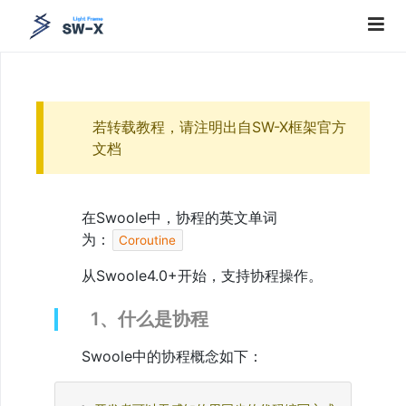
1、
网
络
通
若转载教程，请注明出自SW-X框架官方
讯
文档
协
议
2、
TCP
在Swoole中，协程的英文单词
与
UDP
为：
Coroutine
3、
长
从Swoole4.0+开始，支持协程操作。
连
接
1、什么是协程
和
短
链
Swoole中的协程概念如下：
接
4、
原