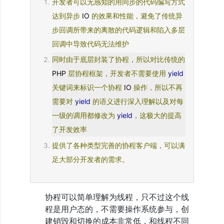
开发者可以无感知的用同步的代码编写方式
生
PHP
达到异步
 IO 
的效果和性能，避免了传统异
讲
步回调所带来的离散的代码逻辑和陷入多层
解
什
回调中导致代码无法维护
么
是
同时由于底层封装了协程，所以对比传统的
Socket
PHP 
层协程框架，开发者不需要使用
yield
5、
Swoole
关键词来标识一个协程
 IO 
操作，所以不再
是
需要对
yield
的语义进行深入理解以及对每
什
么？
一级的调用都修改为
yield
，这极大的提高
6、
了开发效率
PHP
的
提供了各种类型完善的协程客户端，可以满
进
程
足大部分开发者的需求。
模
型
7、
Swoole
协程可以简单理解为线程，只不过这个线
的
程是用户态的，不需要操作系统参与，创
进
建销毁和切换的成本非常低，和线程不同
程