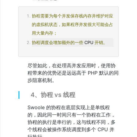
的
正
确
协程需要为每个并发保存栈内存并维护对应
打
开
的虚拟机状态，如果程序并发很大可能会占
方
用大量内存；
式
15、
协程调度会增加额外的一些
 CPU 
开销。
内
置
常
量
尽管如此，在处理高并发应用时，使用协
16、
程带来的优势还是远远高于 PHP 默认的同
错
误
步阻塞机制。
异
常
4、协程 vs 线程
捕
捉，
错
Swoole 的协程在底层实现上是单线程
误
的，因此同一时间只有一个协程在工作，
码
协程的执行是串行的，这与线程不同，多
17、
swoole.ini
个线程会被操作系统调度到多个 CPU 并
配
行执行。