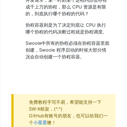
API
成千上万的协程，那么 CPU 资源是有限
22、
的，到底执行哪个协程的代码？
协
程
协程容器则是为了决定到底让 CPU 执行
容
器
哪个协程的代码决断过程就是协程调度。
与
调
Swoole中所有的协程必须在协程容器里面
度
创建，Swoole 程序启动的时候大部分情
23、
况会自动创建一个协程容器。
消
息
事
件
24、
启
动
一
个
免费教程手写不易，希望能支持一下
HTTP-
Server
SW-X框架，(^.^)
25、
GitHub有账号的朋友，也可以给我们一
启
个
小星星
噢！
动