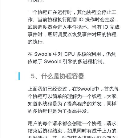
置
项
一个协程正在运行时，其他协程会停止工
18、
作。当前协程执行阻塞 IO 操作时会挂起，
杂
项
底层调度器会进入事件循环。当有 IO 完成
函
事件时，底层调度器恢复事件对应的协程
数
的执行。
19、
函
在 Swoole 中对 CPU 多核的利用，仍然
数
别
依赖于 Swoole 引擎的多进程机制。
名
汇
总
5、什么是协程容器
20、
协
上面我们已经说过，在Swoole中，首先每
程
个协程可以简单的理解为一个线程，大家
扩
知道多线程是为了提高程序的并发，同样
展
API
的多协程也是为了提高并发。
21、
协
用户的每个请求都会创建一个协程，请求
程
结束后协程结束，如果同时有成千上万的
系
统
并发请求，某一时刻某个进程内部会存在