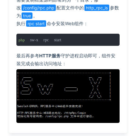
改
配置文件中的
参数
/config/rpc.php
http_rpc_is
为
。
true
执行
命令安装Web组件：
rpc start
 sw-x rpc start
php
最后再参考
HTTP服务
守护进程启动即可，组件安
装完成会输出访问地址：